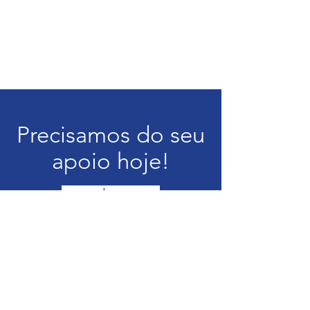
Precisamos do seu
apoio hoje!
doar
Rede Americana de Intervenção
em Situações de Sofrimento Social