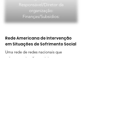
Responsável/Diretor da
organização:
Finanças/Subsídios:
Rede Americana de Intervenção
em Situações de Sofrimento Social
Uma rede de redes nacionais que
reúne organizações sociais, que
intervêm em situações de sofrimento
social (Drogas, HIV, Prisões, Situação
de Rua, Rapazes e Raparigas em
vulnerabilidade, etc.) nas comunidades
locais, as actividades desenvolvidas na
base da ECO2 modelo de
metodologia de tratamento
comunitário.