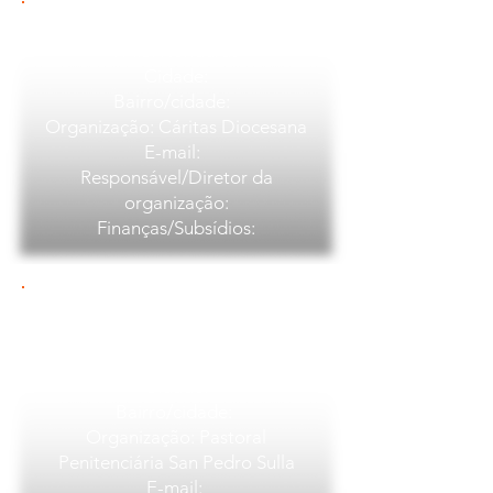
Cáritas Diocesana
PAÍS: Honduras
Cidade:
Bairro/cidade:
Organização: Cáritas Diocesana
E-mail:
Responsável/Diretor da
organização:
Finanças/Subsídios:
Pastoral Penitenciária San Pedro
Sulla
PAÍS: Honduras
Cidade:
Bairro/cidade:
Organização: Pastoral
Penitenciária San Pedro Sulla
E-mail: