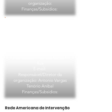
organização:
Finanças/Subsídios:
regularizando projeto educacional
Brasil país
Cidade: Brasília
Bairro/Vila: CAL.VENTURA
CALAMAQUI NRO. 121 URB.
ETAPA DO PANDO II
Organização: Instituto Barba na
Rua
E-mail:
Responsável/Diretor da
organização: Antonio Vargas
Tenório Anibal
Finanças/Subsídios:
Rede Americana de Intervenção