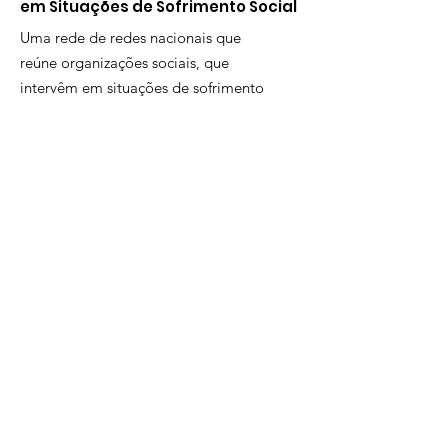
em Situações de Sofrimento Social
Uma rede de redes nacionais que
reúne organizações sociais, que
intervêm em situações de sofrimento
social (Drogas, HIV, Prisões, Situação
de Rua, Rapazes e Raparigas em
vulnerabilidade, etc.) nas comunidades
locais, as actividades desenvolvidas na
base da ECO2 modelo de
metodologia de tratamento
comunitário.
E-
mail
:
contato@raisssla.org
Telefone
:
+55 15 98132-8103
Entre em contato conosco
coloque seu e-mail