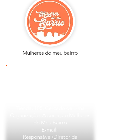
Mulheres do meu bairro
Associação Mulheres do Meu
Bairro
PAÍS: Peru
Cidade: Lima
Bairro/Cidade: Jr Ancash 1119
Tienda, 105, Cercado de Lima
Organização: Associação Mulheres
do Meu Bairro
E-mail:
Responsável/Diretor da