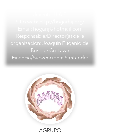
Barrio/localidad: La Merced
Organización: Hogar Integral de la
Juventud I.A.P.
Sitio web:
http://hogarhij.org/
Email:
hogarij@hotmail.com
Responsable/Director(a) de la
organización: Joaquin Eugenio del
Bosque Cortazar
Financia/Subvenciona: Santander
AGRUPO