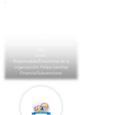
PAÍS: México
Ciudad:
Barrio/localidad: Gabriel Mancera
No. 1337 Edif. A 302 Col. Del Valle
Organización:
Sitio web:
http://www.agrupo.org.mx/objSoc.
htm
Email:
Responsable/Director(a) de la
organización: Felipe Sanchez
Financia/Subvenciona: