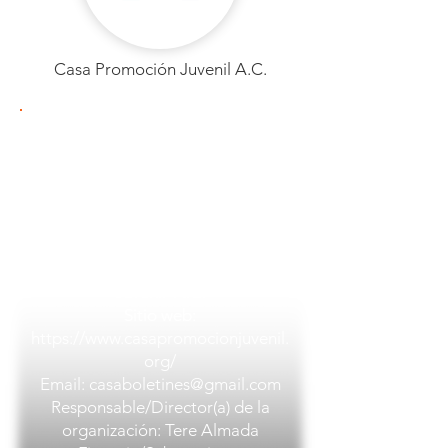
Casa Promoción Juvenil A.C.
Casa Promoción Juvenil A.C.
PAÍS: México
Ciudad: Juárez
Barrio/localidad:
Francisco
Pimentel #3751. Col. Gustavo Diaz
Ordaz
Organización: Casa Promoción
Juvenil A.C.
Sitio web:
https://www.casapromocionjuvenil.
org/
Email:
casaboletines@gmail.com
Responsable/Director(a) de la
organización: Tere Almada