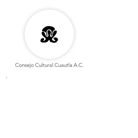
Consejo Cultural Cuautla A.C.
Consejo Cultural Cuautla A.C.
PAÍS: México
Ciudad:
Barrio/localidad:
Organización:
Sitio web:
https://www.facebook.com/people
/Consejo-Cultural-Cuautla-