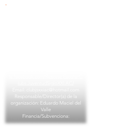
Club Juventud Siglo XXI
PAÍS: México
Ciudad: Ciudad de México
Barrio/localidad:
Andador
Roberto Ezquerra Peraza Esquina
Andador Roberto Ezquerra Mz 41
Num 1
Organización: Club Juventud Siglo
XXI
Sitio web:
https://es-
la.facebook.com/Rescate.Escolar.C
lubs.JuventudSigloXXI.AC/
Email:
clubjsxxiac@hotmail.com
Responsable/Director(a) de la
organización: Eduardo Maciel del
Valle
Financia/Subvenciona: