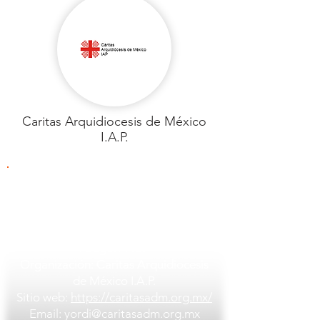
Caritas Arquidiocesis de México
I.A.P.
Caritas Arquidiocesis de México I.A.P.
PAÍS: México
Ciudad: Ciudad de México
Barrio/localidad: Av. San Juán de
Aragón 1107
Organización: Caritas Arquidiocesis
de México I.A.P.
Sitio web:
https://caritasadm.org.mx/
Email:
yordi@caritasadm.org.mx