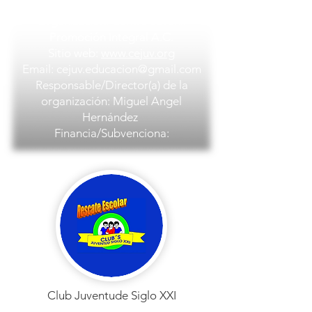
Merced Gómez 01600
Organización: Centro Juvenil
Promoción Integral A.C.
Sitio web:
www.cejuv.org
Email:
cejuv.educacion@gmail.com
Responsable/Director(a) de la
organización: Miguel Angel
Hernández
Financia/Subvenciona:
Club Juventude Siglo XXI