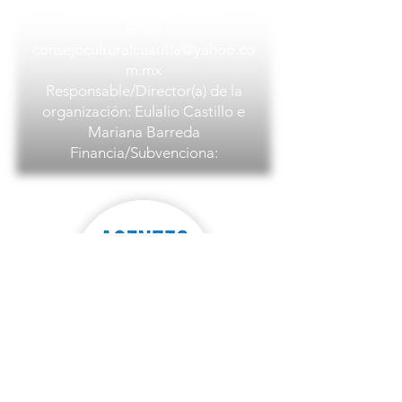
AC/100064846171662/
Email:
consejoculturalcuautla@yahoo.co
m.mx
Responsable/Director(a) de la
organización: Eulalio Castillo e
Mariana Barreda
Financia/Subvenciona:
REINTEGRA