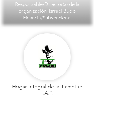
Responsable/Director(a) de la
organización: Isrrael Bucio
Financia/Subvenciona:
Hogar Integral de la Juventud
I.A.P.
La Carpa
PAÍS: México
Ciudad: México DC